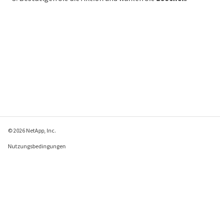
© 2026 NetApp, Inc.
Nutzungsbedingungen
Datenschutzrichtlinie
Richtlinie zu Cookies
Cookie-Einstellungen
Feedback zu dieser Seite senden