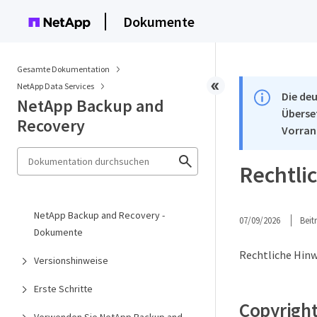
Dokumente
Gesamte Dokumentation
NetApp Data Services
Die deu
NetApp Backup and
Überse
Recovery
Vorran
Rechtli
NetApp Backup and Recovery -
07/09/2026
Bei
Dokumente
Rechtliche Hinw
Versionshinweise
Erste Schritte
Copyrigh