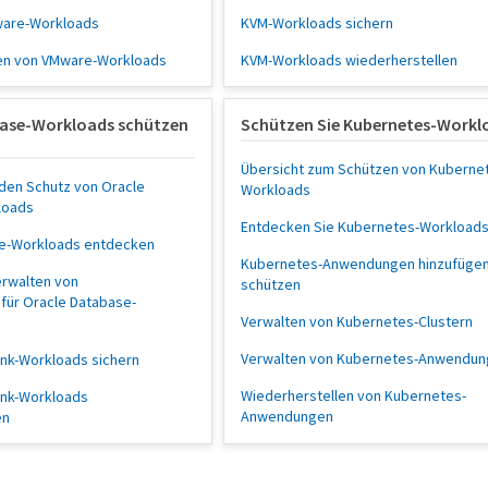
ware-Workloads
KVM-Workloads sichern
en von VMware-Workloads
KVM-Workloads wiederherstellen
base-Workloads schützen
Schützen Sie Kubernetes-Workl
Übersicht zum Schützen von Kuberne
 den Schutz von Oracle
Workloads
loads
Entdecken Sie Kubernetes-Workload
se-Workloads entdecken
Kubernetes-Anwendungen hinzufügen
erwalten von
schützen
für Oracle Database-
Verwalten von Kubernetes-Clustern
Verwalten von Kubernetes-Anwendun
nk-Workloads sichern
Wiederherstellen von Kubernetes-
ank-Workloads
Anwendungen
en