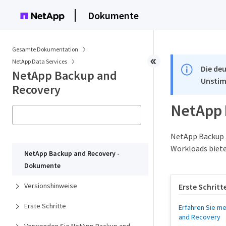
Dokumente
Gesamte Dokumentation
NetApp Data Services
Die deu
NetApp Backup and
Unstim
Recovery
NetApp 
NetApp Backup a
Workloads biete
NetApp Backup and Recovery -
Dokumente
Versionshinweise
Erste Schritt
Erste Schritte
Erfahren Sie m
and Recovery