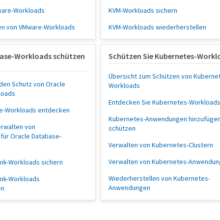
ware-Workloads
KVM-Workloads sichern
en von VMware-Workloads
KVM-Workloads wiederherstellen
base-Workloads schützen
Schützen Sie Kubernetes-Workl
Übersicht zum Schützen von Kuberne
 den Schutz von Oracle
Workloads
loads
Entdecken Sie Kubernetes-Workload
se-Workloads entdecken
Kubernetes-Anwendungen hinzufügen
erwalten von
schützen
für Oracle Database-
Verwalten von Kubernetes-Clustern
Verwalten von Kubernetes-Anwendun
nk-Workloads sichern
Wiederherstellen von Kubernetes-
ank-Workloads
Anwendungen
en