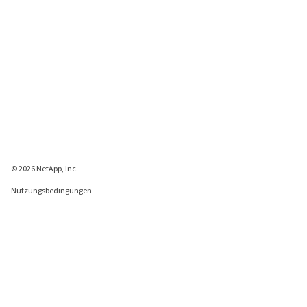
© 2026 NetApp, Inc.
Nutzungsbedingungen
Datenschutzrichtlinie
Richtlinie zu Cookies
Cookie-Einstellungen
Feedback zu dieser Seite senden