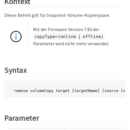
Kontext
Dieser Befehl gilt für Snapshot-Volume-Kopierpaare.
Mit der Firmware-Version 7.83 der
copyType=(online | offline)
Parameter wird nicht mehr verwendet.
Syntax
remove volumeCopy target [
targetName
] [source [
sou
Parameter