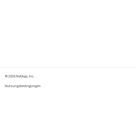
© 2026 NetApp, Inc.
Nutzungsbedingungen
Datenschutzrichtlinie
Richtlinie zu Cookies
Cookie-Einstellungen
Feedback zu dieser Seite senden