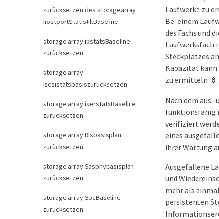
Laufwerke zu er
zurücksetzen des storagearray
Bei einem Laufw
hostportStatistikBaseline
des Fachs und di
storage array ibstatsBaseline
Laufwerksfach m
zurücksetzen
Steckplatzes an
Kapazität kann 
storage array
zu ermitteln
0
iscsistatsbasiszurücksetzen
Nach dem aus- u
storage array iserstatsBaseline
funktionsfähig 
zurücksetzen
verifiziert werd
eines ausgefall
storage array Rlsbasisplan
ihrer Wartung au
zurücksetzen
Ausgefallene La
storage array Sasphybasisplan
und Wiedereinsc
zurücksetzen
mehr als einmal
storage array SocBaseline
persistenten St
zurücksetzen
Informationsere