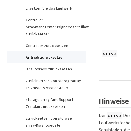
Ersetzen Sie das Laufwerk
Controller-
Arraymanagementsigneedzertifikat
zurücksetzen
Controller zurücksetzen
drive
Antrieb zurücksetzen
Iscsiipdress zurücksetzen
zurücksetzen von storagearray
artvmstats Async Group
Hinweise
storage array AutoSupport
Zeitplan zurücksetzen
Der
Der 
drive
zurücksetzen von storage
Laufwerksfächer
array-Diagnosedaten
Schubladen, die