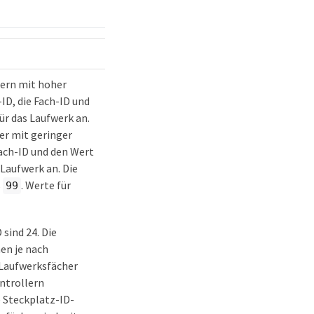
hern mit hoher
ID, die Fach-ID und
ür das Laufwerk an.
er mit geringer
Fach-ID und den Wert
 Laufwerk an. Die
s
. Werte für
99
sind 24. Die
en je nach
e Laufwerksfächer
ntrollern
 Steckplatz-ID-