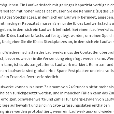
möglichen. Ein Laufwerksfach mit geringer Kapazität verfügt nic
erksfach mit hoher Kapazität müssen Sie die Kennung (ID) des Lau
e ID des Steckplatzes, in dem sich ein Laufwerk befindet, angeben
it niedriger Kapazität müssen Sie nur die ID des Laufwerksfachs u
geben, in dem sich ein Laufwerk befindet. Bei einem Laufwerksfac
die ID des Laufwerksfachs auf festgelegt werden, um einen Speich
, Und geben Sie die ID des Steckplatzes an, in dem sich ein Laufwer
nd Wiedereinschalten des Laufwerks muss der Controller überprü
ist, bevor es wieder in die Verwendung eingefügt werden kann. We
en kann, ist es als ausgefallenes Laufwerk markiert. Beim aus- un
enen Laufwerks sind globale Hot-Spare-Festplatten und eine voll
f ein Ersatzlaufwerk erforderlich.
ufwerke können in einem Zeitraum von 24 Stunden nicht mehr als 
halten zurückgesetzt werden, und in manchen Fällen kann das Zu
 erfolgen. Schwellenwerte und Zähler für Energiezyklen von Lau
orage aufbewahrt und sind in State-Erfassungsdaten enthalten.
ignisse werden protokolliert, wenn ein Laufwerk aus- und wieder 