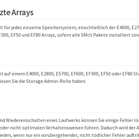
zte Arrays
lt für jedes einzelne Speichersystem, einschließlich der E4000, E2
300, EF50 und EF80 Arrays, sofern alle SMcli Pakete installiert sin
l auf einem E4000, E2800, E5700, EF600, EF300, EF50 oder EF80 S
ssen Sie die Storage Admin-Rolle haben.
und Wiedereinschalten eines Laufwerks können Sie einige Fehler lö
oder nicht optimalen Verhaltensweisen führen. Dadurch wird der 
eden, wenn nur ein vorübergehender, nicht tödlicher Fehler auftri