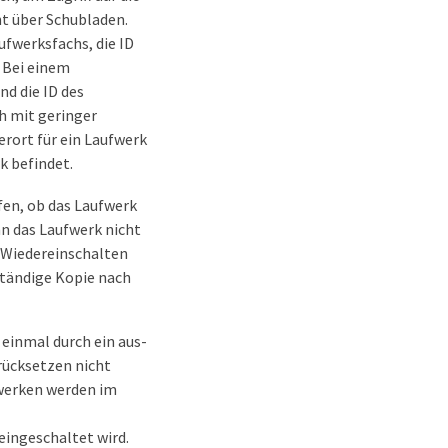
ht über Schubladen.
fwerksfachs, die ID
. Bei einem
nd die ID des
h mit geringer
erort für ein Laufwerk
k befindet.
fen, ob das Laufwerk
nn das Laufwerk nicht
d Wiedereinschalten
ständige Kopie nach
einmal durch ein aus-
rücksetzen nicht
fwerken werden im
eingeschaltet wird.