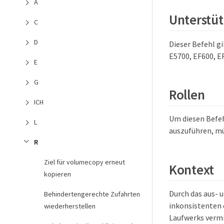
A
Unterstüt
C
D
Dieser Befehl gi
E5700, EF600, EF
E
G
Rollen
ICH
Um diesen Befeh
L
auszuführen, mü
R
Ziel für volumecopy erneut
Kontext
kopieren
Durch das aus- 
Behindertengerechte Zufahrten
inkonsistenten 
wiederherstellen
Laufwerks vermi