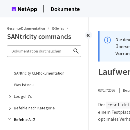
Dokumente
Gesamte Dokumentation
E-Series
SANtricity commands
Die deu
Überse
Vorran
Laufwer
SANtricity CLI-Dokumentation
Was ist neu
03/17/2026
Bei
Los geht's
Der
reset dr
Befehle nach Kategorie
einem Festplatt
optimales Verha
Befehle A–Z