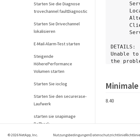
      Server port: 9003

Starten Sie die Diagnose
      Local controller status: Connection failure

trovechannel faultDiagnostic
      Alternate controller status: Unknown

Starten Sie Drivechannel
      Client certificate status: Ok

lokalisieren
      Server certificate status: Ok

E-Mail-Alarm-Test starten
DETAILS:

Unable to
Steigende
the probl
HöherePerformance
following
Volumen starten
and port 
the key m
Minimale
Starten Sie ioclog
both cont
Starten Sie den securerase-
servers a
8.40
Laufwerk
your netw
3) Check 
starten sie snapimage
from the 
Rollback
your netw
corrected
© 2026 NetApp, Inc.
Nutzungsbedingungen
Datenschutzrichtlinie
Richtlini
Starten Sie