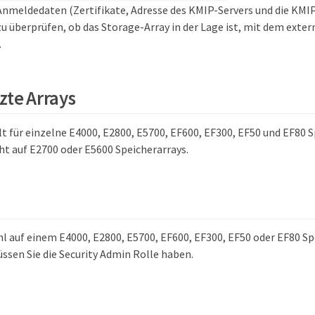
Anmeldedaten (Zertifikate, Adresse des KMIP-Servers und die K
u überprüfen, ob das Storage-Array in der Lage ist, mit dem exte
.
zte Arrays
lt für einzelne E4000, E2800, E5700, EF600, EF300, EF50 und EF80 S
ht auf E2700 oder E5600 Speicherarrays.
l auf einem E4000, E2800, E5700, EF600, EF300, EF50 oder EF80 Sp
ssen Sie die Security Admin Rolle haben.