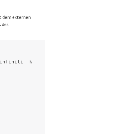
it dem externen
s des
infiniti -k -