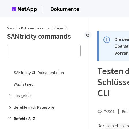
Dokumente
Gesamte Dokumentation
E-Series
SANtricity commands
Die deu
Überse
Vorran
Testen 
SANtricity CLI-Dokumentation
Schlüss
Was ist neu
CLI
Los geht's
Befehle nach Kategorie
03/17/2026
Bei
Befehle A–Z
Der
start st