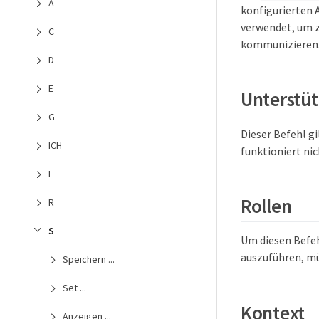
A
konfigurierten 
verwendet, um z
C
kommunizieren
D
E
Unterstüt
G
Dieser Befehl gi
ICH
funktioniert nic
L
Rollen
R
S
Um diesen Befeh
auszuführen, mü
Speichern ...
Set ...
Kontext
Anzeigen ...