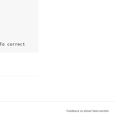
o correct 
r address 
heck that 
er given 
 reachable 
n found and 
Feedback zu dieser Seite senden