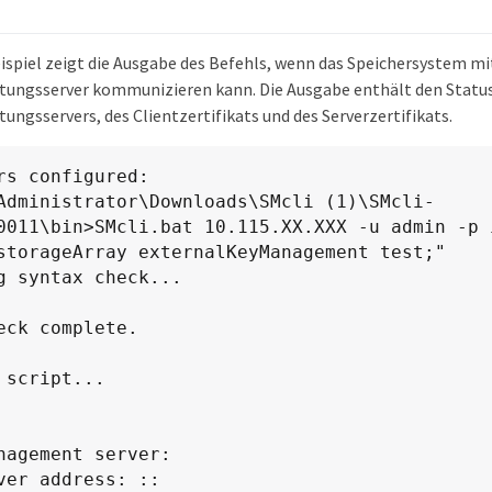
ispiel zeigt die Ausgabe des Befehls, wenn das Speichersystem m
tungsserver kommunizieren kann. Die Ausgabe enthält den Statu
ungsservers, des Clientzertifikats und des Serverzertifikats.
rs configured:

Administrator\Downloads\SMcli (1)\SMcli-
0011\bin>SMcli.bat 10.115.XX.XXX -u admin -p 
storageArray externalKeyManagement test;"

g syntax check...

eck complete.

 script...
