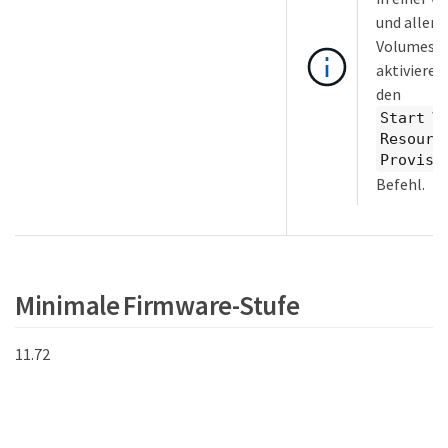
und allen
Volumes e
aktivieren
den
Start V
Resourc
Provisi
Befehl.
Minimale Firmware-Stufe
11.72