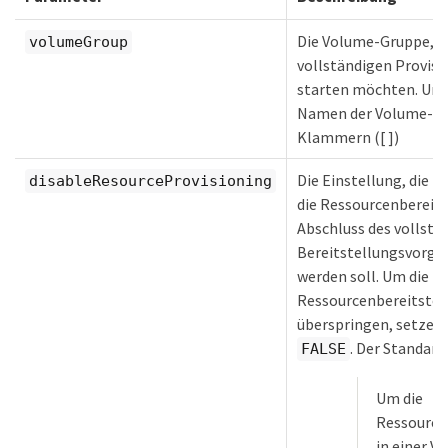
Die Volume-Gruppe, di
volumeGroup
vollständigen Provis
starten möchten. Ums
Namen der Volume-Gru
Klammern ([ ])
Die Einstellung, die fe
disableResourceProvisioning
die Ressourcenbereit
Abschluss des vollstä
Bereitstellungsvorgan
werden soll. Um die D
Ressourcenbereitstel
überspringen, setzen S
. Der Standard
FALSE
Um die
Ressource
in einer 