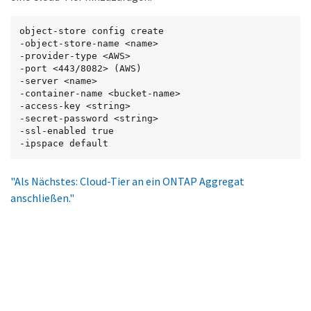
object-store config create

-object-store-name <name>

-provider-type <AWS>

-port <443/8082> (AWS)

-server <name>

-container-name <bucket-name>

-access-key <string>

-secret-password <string>

-ssl-enabled true

-ipspace default
"Als Nächstes: Cloud-Tier an ein ONTAP Aggregat
anschließen."