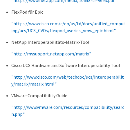
"https://www.netapp.com/media/10658-tr-4693.pdf"
FlexPod für Epic
"https://www.cisco.com/c/en/us/td/docs/unified_comput
ing/ucs/UCS_CVDs/flexpod_xseries_vmw_epic.html"
NetApp Interoperabilitäts-Matrix-Tool
"http://mysupport.netapp.com/matrix"
Cisco UCS Hardware and Software Interoperability Tool
"http://www.cisco.com/web/techdoc/ucs/interoperabilit
y/matrix/matrix.html"
VMware Compatibility Guide
"http://www.vmware.com/resources/compatibility/searc
h.php"