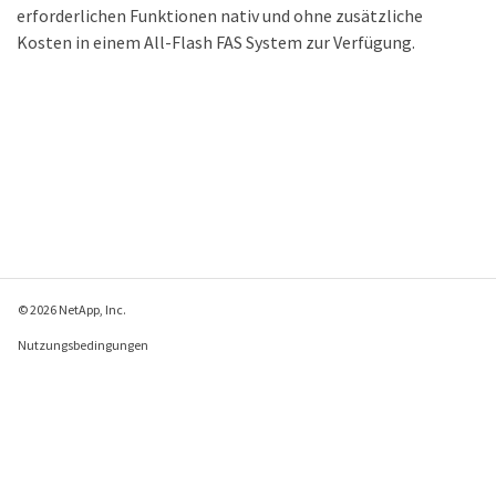
erforderlichen Funktionen nativ und ohne zusätzliche
Kosten in einem All-Flash FAS System zur Verfügung.
© 2026 NetApp, Inc.
Nutzungsbedingungen
Datenschutzrichtlinie
Richtlinie zu Cookies
Cookie-Einstellungen
Feedback zu dieser Seite senden