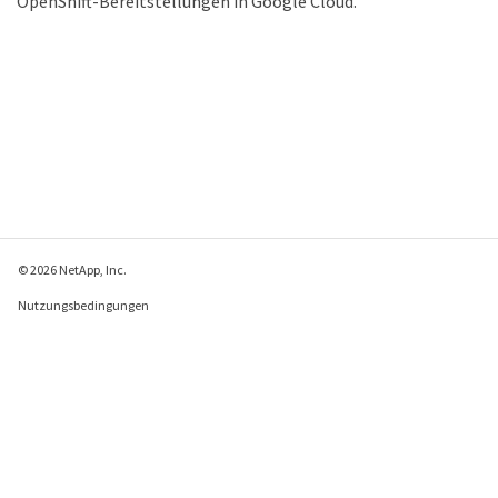
OpenShift-Bereitstellungen in Google Cloud.
© 2026 NetApp, Inc.
Nutzungsbedingungen
Datenschutzrichtlinie
Richtlinie zu Cookies
Cookie-Einstellungen
Feedback zu dieser Seite senden