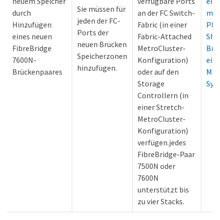
neuem Speicher
verfügbare Ports
eine
Sie müssen für
durch
an der FC Switch-
mit
jeden der FC-
Hinzufügen
Fabric (in einer
Pla
Ports der
eines neuen
Fabric-Attached
She
neuen Brücken
FibreBridge
MetroCluster-
Brü
Speicherzonen
7600N-
Konfiguration)
ein
hinzufügen.
Brückenpaares
oder auf den
Met
Storage
Sys
Controllern (in
einer Stretch-
MetroCluster-
Konfiguration)
verfügen.jedes
FibreBridge-Paar
7500N oder
7600N
unterstützt bis
zu vier Stacks.