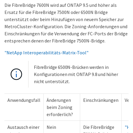
Die FibreBridge 7600N wird auf ONTAP 9.5 und höher als
Ersatz für die FibreBridge 7500N oder 6500N Bridge
unterstützt oder beim Hinzufügen von neuem Speicher zur
MetroCluster-Konfiguration. Die Zoning-Anforderungen und
Einschränkungen für die Verwendung der FC-Ports der Bridge
entsprechen denen der FibreBridge 7500N-Bridge.
"NetApp Interoperabilitäts-Matrix-Tool"
FibreBridge 6500N-Brücken werden in
Konfigurationen mit ONTAP 9.8 und höher
nicht unterstützt.
Anwendungsfall
Änderungen
Einschränkungen
Ver
beim Zoning
erforderlich?
Austausch einer
Nein
Die FibreBridge
"Ho