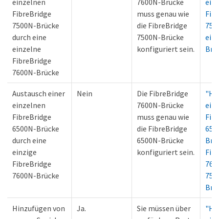
einzelnen
7600N-Brücke
eine
FibreBridge
muss genau wie
Fib
7500N-Brücke
die FibreBridge
750
durch eine
7500N-Brücke
ein
einzelne
konfiguriert sein.
Brü
FibreBridge
7600N-Brücke
Austausch einer
Nein
Die FibreBridge
"Ho
einzelnen
7600N-Brücke
eine
FibreBridge
muss genau wie
Fib
6500N-Brücke
die FibreBridge
650
durch eine
6500N-Brücke
Bri
einzige
konfiguriert sein.
Fib
FibreBridge
760
7600N-Brücke
750
Brü
Hinzufügen von
Ja.
Sie müssen über
"Ho