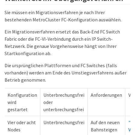
Sie müssen ein Migrationsverfahren je nach Ihrer
bestehenden MetroCluster FC-Konfiguration auswählen.
Ein Migrationsverfahren ersetzt das Back-End FC Switch
Fabric oder die FC-VI-Verbindung durch ein IP Switch-
Netzwerk. Die genaue Vorgehensweise hängt von Ihrer
Startkonfiguration ab.
Die ursprünglichen Plattformen und FC Switches (falls
vorhanden) werden am Ende des Umstiegsverfahrens außer
Betrieb genommen.
Konfiguration
Unterbrechungsfrei
Anforderungen
Ve
wird
oder
gestartet
unterbrechungsfrei
Vier oder acht
Unterbrechungsfrei
Auf den neuen
"L
Nodes
Bahnsteigen
Ve