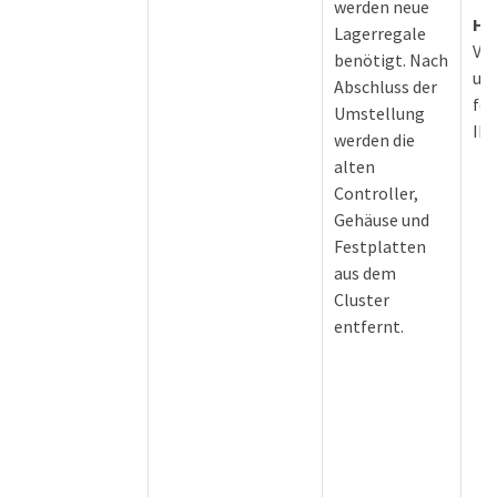
werden neue
Hi
Lagerregale
Ve
benötigt. Nach
unt
Abschluss der
fo
Umstellung
IP
werden die
alten
Controller,
Gehäuse und
Festplatten
aus dem
Cluster
entfernt.