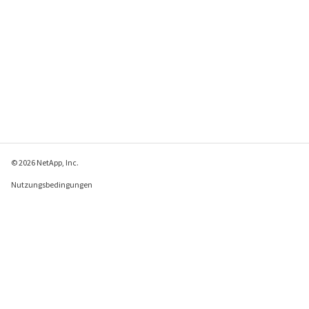
© 2026 NetApp, Inc.
Nutzungsbedingungen
Datenschutzrichtlinie
Richtlinie zu Cookies
Cookie-Einstellungen
Feedback zu dieser Seite senden