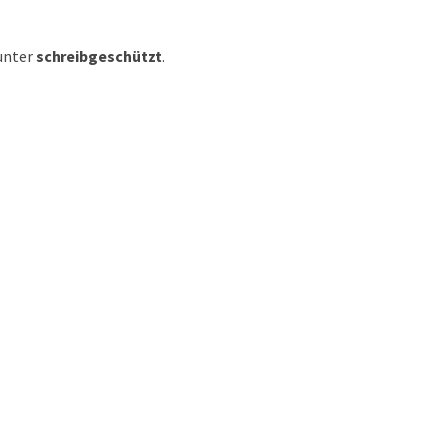
unter
schreibgeschützt
.