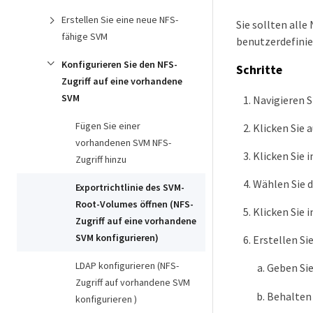
Erstellen Sie eine neue NFS-
Sie sollten alle
fähige SVM
benutzerdefinier
Konfigurieren Sie den NFS-
Schritte
Zugriff auf eine vorhandene
SVM
Navigieren 
Fügen Sie einer
Klicken Sie 
vorhandenen SVM NFS-
Klicken Sie 
Zugriff hinzu
Wählen Sie d
Exportrichtlinie des SVM-
Root-Volumes öffnen (NFS-
Klicken Sie 
Zugriff auf eine vorhandene
SVM konfigurieren)
Erstellen Si
LDAP konfigurieren (NFS-
Geben Sie
Zugriff auf vorhandene SVM
Behalten 
konfigurieren )