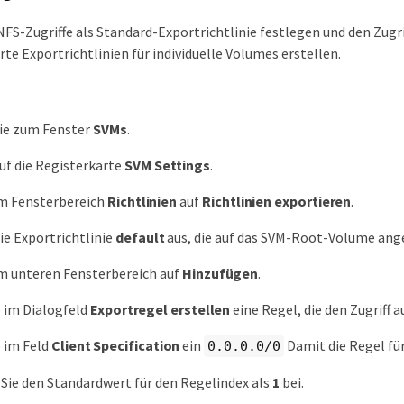
 NFS-Zugriffe als Standard-Exportrichtlinie festlegen und den Zug
te Exportrichtlinien für individuelle Volumes erstellen.
Sie zum Fenster
SVMs
.
auf die Registerkarte
SVM Settings
.
im Fensterbereich
Richtlinien
auf
Richtlinien exportieren
.
ie Exportrichtlinie
default
aus, die auf das SVM-Root-Volume ang
im unteren Fensterbereich auf
Hinzufügen
.
e im Dialogfeld
Exportregel erstellen
eine Regel, die den Zugriff a
 im Feld
Client Specification
ein
Damit die Regel für 
0.0.0.0/0
Sie den Standardwert für den Regelindex als
1
bei.