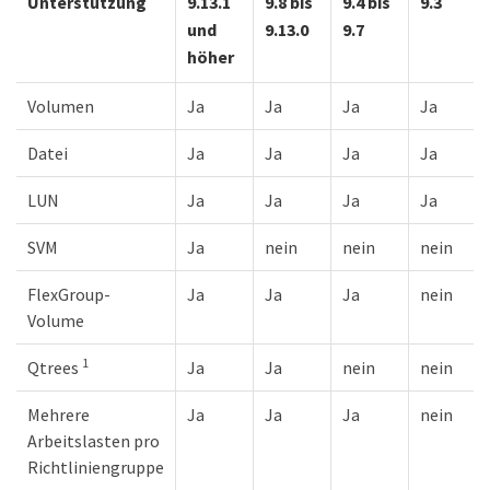
Unterstützung
9.13.1
9.8 bis
9.4 bis
9.3
und
9.13.0
9.7
höher
Volumen
Ja
Ja
Ja
Ja
Datei
Ja
Ja
Ja
Ja
LUN
Ja
Ja
Ja
Ja
SVM
Ja
nein
nein
nein
FlexGroup-
Ja
Ja
Ja
nein
Volume
1
Qtrees
Ja
Ja
nein
nein
Mehrere
Ja
Ja
Ja
nein
Arbeitslasten pro
Richtliniengruppe