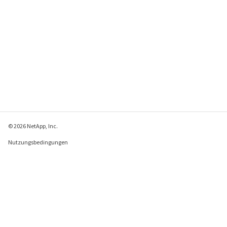
© 2026 NetApp, Inc.
Nutzungsbedingungen
Datenschutzrichtlinie
Richtlinie zu Cookies
Cookie-Einstellungen
Feedback zu dieser Seite senden