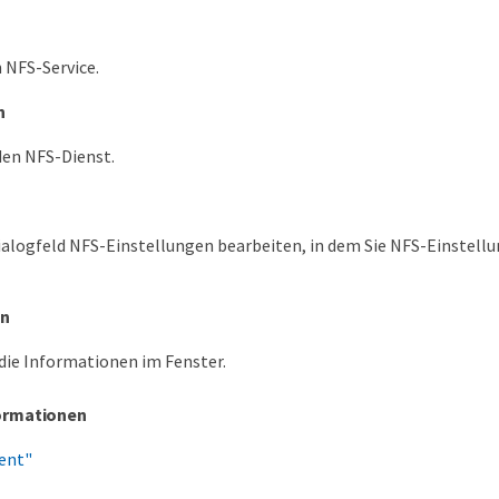
n NFS-Service.
n
den NFS-Dienst.
ialogfeld NFS-Einstellungen bearbeiten, in dem Sie NFS-Einstell
en
 die Informationen im Fenster.
ormationen
ent"