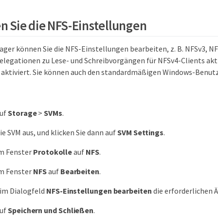
n Sie die NFS-Einstellungen
ger können Sie die NFS-Einstellungen bearbeiten, z. B. NFSv3, NF
legationen zu Lese- und Schreibvorgängen für NFSv4-Clients aktiv
aktiviert. Sie können auch den standardmäßigen Windows-Benutz
auf
Storage
>
SVMs
.
ie SVM aus, und klicken Sie dann auf
SVM Settings
.
im Fenster
Protokolle
auf
NFS
.
im Fenster
NFS
auf
Bearbeiten
.
im Dialogfeld
NFS-Einstellungen bearbeiten
die erforderlichen 
auf
Speichern und Schließen
.