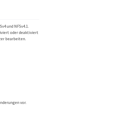
Sv4 und NFSv4.1.
iert oder deaktiviert
er bearbeiten.
Änderungen vor.