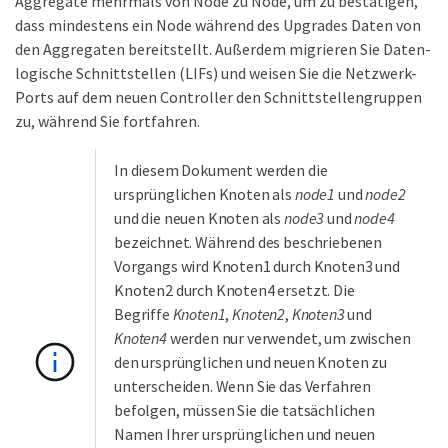
Aggregate mehrmals von Node zu Node, um zu bestätigen,
dass mindestens ein Node während des Upgrades Daten von
den Aggregaten bereitstellt. Außerdem migrieren Sie Daten-
logische Schnittstellen (LIFs) und weisen Sie die Netzwerk-
Ports auf dem neuen Controller den Schnittstellengruppen
zu, während Sie fortfahren.
In diesem Dokument werden die
ursprünglichen Knoten als
node1
und
node2
und die neuen Knoten als
node3
und
node4
bezeichnet. Während des beschriebenen
Vorgangs wird Knoten1 durch Knoten3 und
Knoten2 durch Knoten4 ersetzt. Die
Begriffe
Knoten1
,
Knoten2
,
Knoten3
und
Knoten4
werden nur verwendet, um zwischen
den ursprünglichen und neuen Knoten zu
unterscheiden. Wenn Sie das Verfahren
befolgen, müssen Sie die tatsächlichen
Namen Ihrer ursprünglichen und neuen