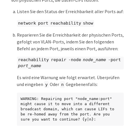
von physischen Ports, die Daten-LIFs hosten.
Listen Sie den Status der Erreichbarkeit aller Ports auf:
network port reachability show
Reparieren Sie die Erreichbarkeit der physischen Ports,
gefolgt von VLAN-Ports, indem Sie den folgenden
Befehl an jedem Port, jeweils einen Port, ausführen:
reachability repair -node
node_name
-port
port_name
Es wird eine Warnung wie folgt erwartet. Überprüfen
und eingeben
Oder
Gegebenenfalls:
y
n
WARNING: Repairing port "node_name:port" 
might cause it to move into a different 
broadcast domain, which can cause LIFs to 
be re-homed away from the port. Are you 
sure you want to continue? {y|n}: