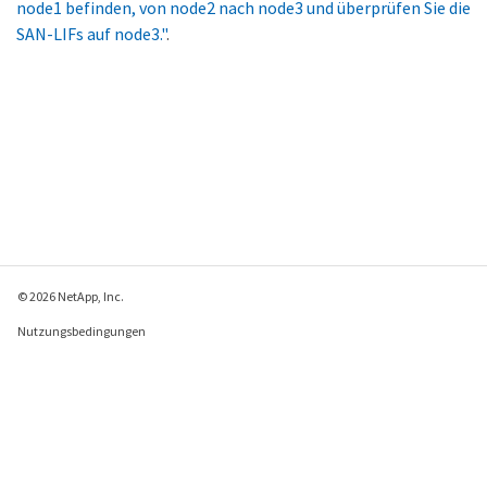
node1 befinden, von node2 nach node3 und überprüfen Sie die
SAN-LIFs auf node3."
.
© 2026 NetApp, Inc.
Nutzungsbedingungen
Datenschutzrichtlinie
Richtlinie zu Cookies
Cookie-Einstellungen
Feedback zu dieser Seite senden