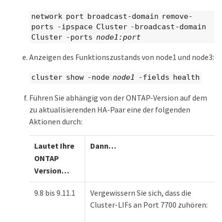
network port broadcast-domain remove-
ports -ipspace Cluster -broadcast-domain
Cluster -ports
node1:port
Anzeigen des Funktionszustands von node1 und node3:
cluster show -node
node1
-fields health
Führen Sie abhängig von der ONTAP-Version auf dem
zu aktualisierenden HA-Paar eine der folgenden
Aktionen durch:
Lautet Ihre
Dann…​
ONTAP
Version…​
9.8 bis 9.11.1
Vergewissern Sie sich, dass die
Cluster-LIFs an Port 7700 zuhören: