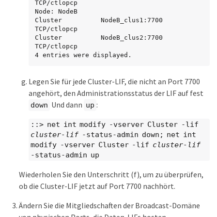
TCP/ctlopcp

Node: NodeB

Cluster          NodeB_clus1:7700               
TCP/ctlopcp

Cluster          NodeB_clus2:7700               
TCP/ctlopcp

4 entries were displayed.
Legen Sie für jede Cluster-LIF, die nicht an Port 7700
angehört, den Administrationsstatus der LIF auf fest
Und dann
:
down
up
::> net int modify -vserver Cluster -lif
cluster-lif
-status-admin down; net int
modify -vserver Cluster -lif
cluster-lif
-status-admin up
Wiederholen Sie den Unterschritt (f), um zu überprüfen,
ob die Cluster-LIF jetzt auf Port 7700 nachhört.
Ändern Sie die Mitgliedschaften der Broadcast-Domäne