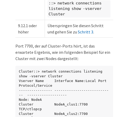
::> network connections
listening show -vserver
Cluster
9.12.1 oder
Überspringen Sie diesen Schritt
höher
und gehen Sie zu
Schritt 3
.
Port 7700, der auf Cluster-Ports hört, ist das
erwartete Ergebnis, wie im folgenden Beispiel für ein
Cluster mit zwei Nodes dargestellt:
Cluster::> network connections listening 
show -vserver Cluster

Vserver Name     Interface Name:Local Port     
Protocol/Service

---------------- --------------------------
--  -------------------

Node: NodeA

Cluster          NodeA_clus1:7700               
TCP/ctlopcp

Cluster          NodeA_clus2:7700               