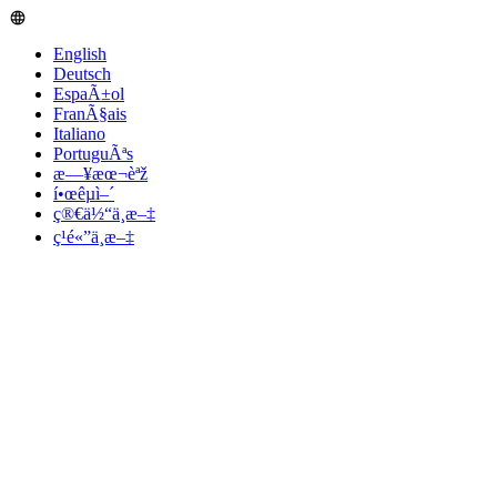
English
Deutsch
EspaÃ±ol
FranÃ§ais
Italiano
PortuguÃªs
æ—¥æœ¬èªž
í•œêµ­ì–´
ç®€ä½“ä¸­æ–‡
ç¹é«”ä¸­æ–‡