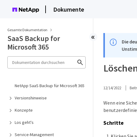
Dokumente
Gesamte Dokumentation
SaaS Backup for
Die deu
Microsoft 365
Unstim
Löschen
NetApp SaaS Backup für Microsoft 365
12/14/2022
Bei
Versionshinweise
Wenn eine Siche
benutzerdefinie
Konzepte
Schritte
Los geht's
Service-Management
Klicken Sie 