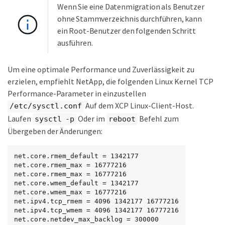
Wenn Sie eine Datenmigration als Benutzer
ohne Stammverzeichnis durchführen, kann
ein Root-Benutzer den folgenden Schritt
ausführen.
Um eine optimale Performance und Zuverlässigkeit zu
erzielen, empfiehlt NetApp, die folgenden Linux Kernel TCP
Performance-Parameter in einzustellen
Auf dem XCP Linux-Client-Host.
/etc/sysctl.conf
Laufen
Oder im
Befehl zum
sysctl -p
reboot
Übergeben der Änderungen:
net.core.rmem_default = 1342177

net.core.rmem_max = 16777216

net.core.rmem_max = 16777216

net.core.wmem_default = 1342177

net.core.wmem_max = 16777216

net.ipv4.tcp_rmem = 4096 1342177 16777216

net.ipv4.tcp_wmem = 4096 1342177 16777216

net.core.netdev_max_backlog = 300000
