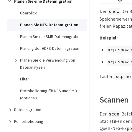
Planen Sie eine Datenmigration
Der
Der B
show
Überblick
Speicherservern
Planen Sie NFS-Datenmigration
freien Kapazitä
Planen Sie die SMB-Datenmigration
Beispiel:
Planung der HDFS-Datenmigration
xcp show 
Planen Sie die Verwendung von
xcp show 
Dateianalysen
Laufen
xcp he
Filter
Protokollierung für NFS und SMB
Scannen
(optional)
Datenmigration
Der
Befeh
scan
Statistiken der
Fehlerbehebung
Quell-NFS-Expor