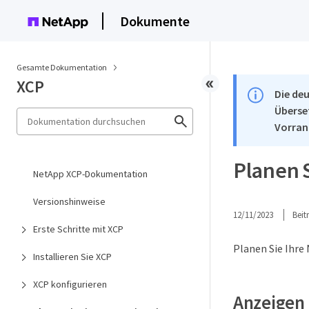
Dokumente
Gesamte Dokumentation
XCP
Die deu
Überse
Vorran
Planen 
NetApp XCP-Dokumentation
Versionshinweise
12/11/2023
Bei
Erste Schritte mit XCP
Planen Sie Ihre
Installieren Sie XCP
XCP konfigurieren
Anzeigen