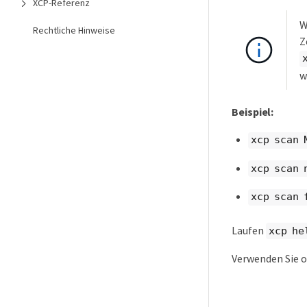
XCP-Referenz
W
Rechtliche Hinweise
Z
w
Beispiel:
xcp scan 
xcp scan 
xcp scan 
Laufen
xcp he
Verwenden Sie o