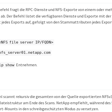
efehl fragt die RPC-Dienste und NFS-Exporte von einem oder me
 ab. Der Befehl listet die verfügbaren Dienste und Exporte mit de
t jedes Exports auf, gefolgt von den Stammattributen jedes Expor
<NFS file server IP/FQDN>
nfs_server01.netapp.com
Entnehmen.
lp show
l scannt rekursiv die gesamten von der Quelle exportierten NFSv3
 Dateistruktur am Ende des Scans. NetApp empfiehlt, während des
t-Mounts in den schreibgeschützten Modus zu versetzen.