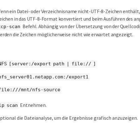
enn ein Datei- oder Verzeichnisname nicht-UTF-8-Zeichen enthält,
eichen in das UTF-8-Format konvertiert und beim Ausführen des an
Befehl. Abhängig von der Übersetzung von der Quellcod
xcp-scan
erden die Zeichen möglicherweise nicht wie erwartet angezeigt.
NFS [server:/export path | file:// ]
nfs_server01.netapp.com:/export1
file:///mnt/nfs-source
Entnehmen.
lp scan
ptional die Dateianalyse, um die Ergebnisse grafisch anzuzeigen.