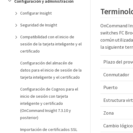
Configuración y administración
Terminol
Configurar Insight
Seguridad de Insight
OnCommand Insig
switches FC Broc
Compatibilidad con el inicio de
común utilizada 
sesión de la tarjeta inteligente y el
la siguiente ter
certificado
Plazo del pro
Configuración del almacén de
datos para el inicio de sesión de la
Conmutador
tarjeta inteligente y el certificado
Puerto
Configuración de Cognos para el
inicio de sesión con tarjeta
Estructura virt
inteligente y certificado
(OnCommand Insight 7.3.10 y
Zona
posterior)
Cambio lógico
Importación de certificados SSL