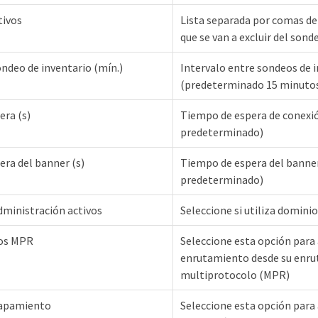
tivos
Lista separada por comas de 
que se van a excluir del sond
ondeo de inventario (mín.)
Intervalo entre sondeos de 
(predeterminado 15 minuto
era (s)
Tiempo de espera de conexi
predeterminado)
ra del banner (s)
Tiempo de espera del banne
predeterminado)
dministración activos
Seleccione si utiliza domini
tos MPR
Seleccione esta opción para 
enrutamiento desde su enru
multiprotocolo (MPR)
olapamiento
Seleccione esta opción para 