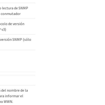
o lectura de SNMP
al conmutador
colo de versión
 v3)
 versión SNMP (sólo
á del nombre de la
ara informar el
omo WWN.