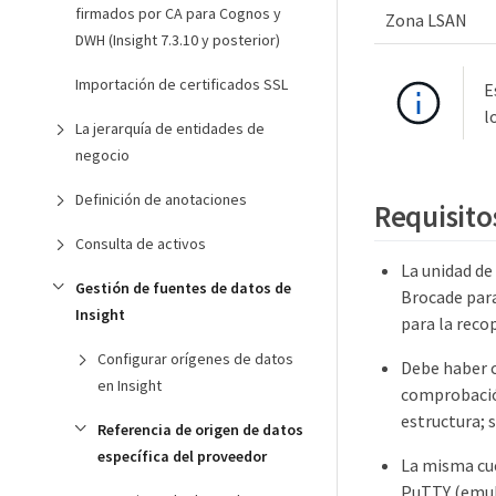
firmados por CA para Cognos y
Zona LSAN
DWH (Insight 7.3.10 y posterior)
Importación de certificados SSL
E
l
La jerarquía de entidades de
negocio
Definición de anotaciones
Requisito
Consulta de activos
La unidad de
Gestión de fuentes de datos de
Brocade para
Insight
para la reco
Configurar orígenes de datos
Debe haber co
en Insight
comprobación
estructura; 
Referencia de origen de datos
específica del proveedor
La misma cue
PuTTY (emula