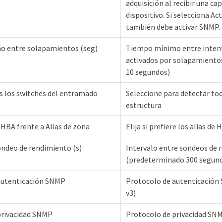
adquisición al recibir una c
dispositivo. Si selecciona A
también debe activar SNMP.
 entre solapamientos (seg)
Tiempo mínimo entre intent
activados por solapamiento
10 segundos)
s los switches del entramado
Seleccione para detectar tod
estructura
r HBA frente a Alias de zona
Elija si prefiere los alias de
ondeo de rendimiento (s)
Intervalo entre sondeos de 
(predeterminado 300 segun
autenticación SNMP
Protocolo de autenticació
v3)
privacidad SNMP
Protocolo de privacidad SN