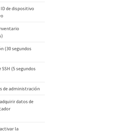
ID de dispositivo
eo
inventario
s)
ón (30 segundos
r SSH (5 segundos
os de administración
adquirir datos de
tador
activar la