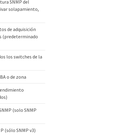
aptura SNMP del
ctivar solapamiento,
os de adquisición
s (predeterminado
os los switches de la
 HBA o de zona
rendimiento
dos)
n SNMP (solo SNMP
MP (sólo SNMP v3)