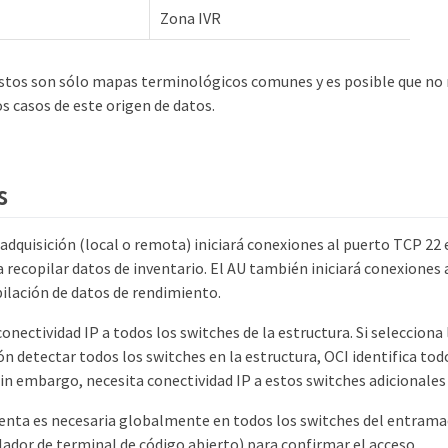
Zona IVR
stos son sólo mapas terminológicos comunes y es posible que no
os casos de este origen de datos.
s
 adquisición (local o remota) iniciará conexiones al puerto TCP 2
 recopilar datos de inventario. El AU también iniciará conexiones
pilación de datos de rendimiento.
nectividad IP a todos los switches de la estructura. Si selecciona l
 detectar todos los switches en la estructura, OCI identifica todo
sin embargo, necesita conectividad IP a estos switches adicionales
nta es necesaria globalmente en todos los switches del entramad
dor de terminal de código abierto) para confirmar el acceso.