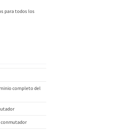
os para todos los
ominio completo del
mutador
el conmutador