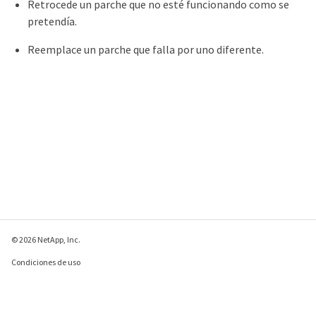
Retrocede un parche que no esté funcionando como se
pretendía.
Reemplace un parche que falla por uno diferente.
© 2026 NetApp, Inc.
Condiciones de uso
Política de privacidad
Política de cookies