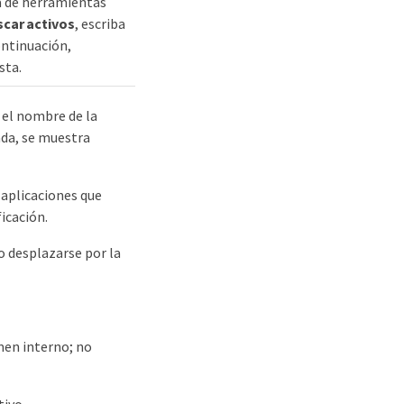
a de herramientas
car activos
, escriba
ontinuación,
sta.
e el nombre de la
ada, se muestra
 aplicaciones que
icación.
 o desplazarse por la
umen interno; no
tivo.