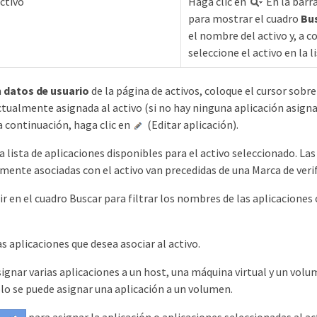
ctivo
Haga clic en
En la barr
para mostrar el cuadro
Bus
el nombre del activo y, a c
seleccione el activo en la li
n
datos de usuario
de la página de activos, coloque el cursor sobr
ctualmente asignada al activo (si no hay ninguna aplicación asign
, a continuación, haga clic en
(Editar aplicación).
a lista de aplicaciones disponibles para el activo seleccionado. Las
mente asociadas con el activo van precedidas de una Marca de verif
ir en el cuadro Buscar para filtrar los nombres de las aplicaciones
s aplicaciones que desea asociar al activo.
signar varias aplicaciones a un host, una máquina virtual y un vol
lo se puede asignar una aplicación a un volumen.
para asignar la aplicación o aplicaciones seleccionadas al ac