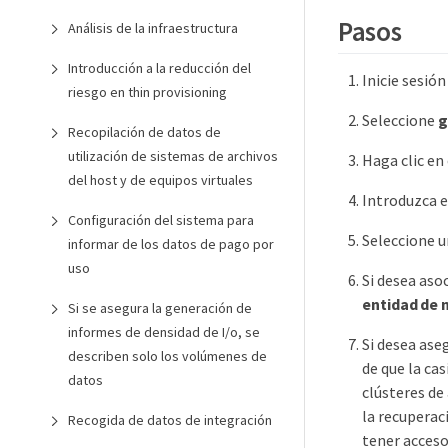
Pasos
Análisis de la infraestructura
Introducción a la reducción del
Inicie sesió
riesgo en thin provisioning
Seleccione
g
Recopilación de datos de
utilización de sistemas de archivos
Haga clic en
del host y de equipos virtuales
Introduzca e
Configuración del sistema para
Seleccione u
informar de los datos de pago por
uso
Si desea aso
entidad de 
Si se asegura la generación de
informes de densidad de I/o, se
Si desea ase
describen solo los volúmenes de
de que la cas
datos
clústeres de
la recuperac
Recogida de datos de integración
tener acceso