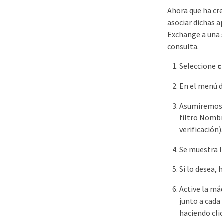
Ahora que ha cre
asociar dichas a
Exchange a una 
consulta.
Seleccione
c
En el menú 
Asumiremos q
filtro Nombr
verificación)
Se muestra la
Si lo desea,
Active la má
junto a cada
haciendo clic