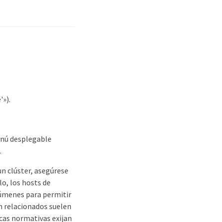
'»).
menú desplegable
.
n clúster, asegúrese
o, los hosts de
lúmenes para permitir
én relacionados suelen
icas normativas exijan