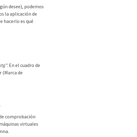
según desee), podemos
s la aplicación de
e hacerlo es qué
ktg
". En el cuadro de
ar (Marca de
.
la de comprobación
 máquinas virtuales
umna.