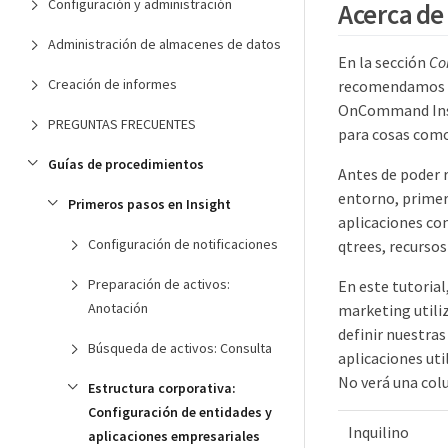
Configuración y administración
Acerca de 
Administración de almacenes de datos
En la sección
Co
Creación de informes
recomendamos qu
OnCommand Insig
PREGUNTAS FRECUENTES
para cosas como 
Guías de procedimientos
Antes de poder r
entorno, primero
Primeros pasos en Insight
aplicaciones co
Configuración de notificaciones
qtrees, recursos
Preparación de activos:
En este tutorial
Anotación
marketing utiliz
definir nuestra
Búsqueda de activos: Consulta
aplicaciones uti
No verá una colu
Estructura corporativa:
Configuración de entidades y
Inquilino
aplicaciones empresariales