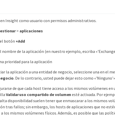
n en Insight como usuario con permisos administrativos.
estionar
>
aplicaciones
 el botón
+Add
l nombre de la aplicación (en nuestro ejemplo, escriba «'Exchange
na prioridad para la aplicación
ciar la aplicación a una entidad de negocio, seleccione una en el 
negocio
. De lo contrario, usted puede dejar esto como «'Ninguno'»
gurarse de que cada host tiene acceso a los mismos volúmenes en u
illa
Validar uso compartido de volumen
esté activada. Por ejempl
 alta disponibilidad suelen tener que enmascarar a los mismos vo
ión tras fallos; sin embargo, los hosts de aplicaciones que no est
 a los mismos volúmenes físicos. Además, es posible que las polít