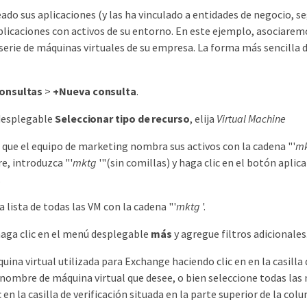
ado sus aplicaciones (y las ha vinculado a entidades de negocio, 
plicaciones con activos de su entorno. En este ejemplo, asociaremo
serie de máquinas virtuales de su empresa. La forma más sencilla d
onsultas
>
+Nueva consulta
.
desplegable
Seleccionar tipo de recurso
, elija
Virtual Machine
ue el equipo de marketing nombra sus activos con la cadena "'
m
e, introduzca "'
mktg
'"(sin comillas) y haga clic en el botón aplic
.
 lista de todas las VM con la cadena "'
mktg
'.
 haga clic en el menú desplegable
más
y agregue filtros adicionales
quina virtual utilizada para Exchange haciendo clic en en la casil
 nombre de máquina virtual que desee, o bien seleccione todas las
 en la casilla de verificación situada en la parte superior de la col