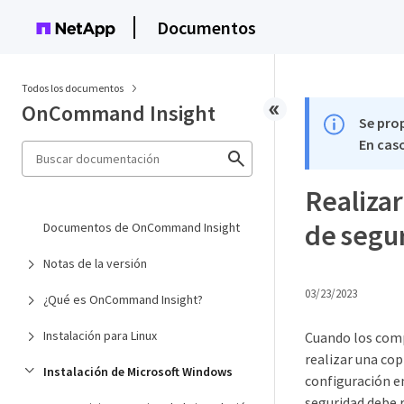
Documentos
Todos los documentos
OnCommand Insight
Se pro
En caso
Realizar
de segu
Documentos de OnCommand Insight
Notas de la versión
03/23/2023
¿Qué es OnCommand Insight?
Instalación para Linux
Cuando los comp
realizar una cop
Instalación de Microsoft Windows
configuración e
seguridad debe r