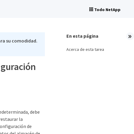
Todo NetApp
En esta página
ara su comodidad.
Acerca de esta tarea
figuración
redeterminada, debe
restaurar la
configuración de
datos del almacén de