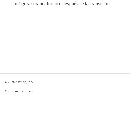
configurar manualmente después de la transición.
© 2026 NetApp, Inc.
Condiciones de uso
Política de privacidad
Política de cookies
Configuración de
cookies