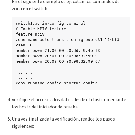
En el siguiente ejemplo se ejecutan los comandos de
zona en el switch:
switch1:admin>config terminal

# Enable NPIV feature

feature npiv

zone name auto_transition_igroup_d31_194bf3 
vsan 10

member pwwn 21:00:00:c0:dd:19:4b:f3

member pwwn 20:07:00:a0:98:32:99:07

member pwwn 20:09:00:a0:98:32:99:07

.......

.......

.......

copy running-config startup-config
Verifique el acceso a los datos desde el clúster mediante
los hosts del iniciador de prueba.
Una vez finalizada la verificación, realice los pasos
siguientes: