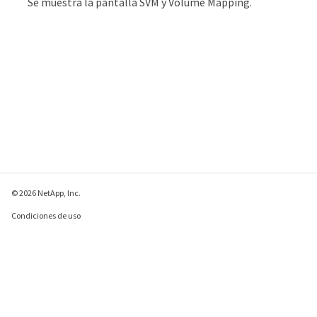
Se muestra la pantalla SVM y Volume Mapping.
© 2026 NetApp, Inc.
Condiciones de uso
Política de privacidad
Política de cookies
Configuración de
cookies