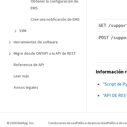
Obtener la configuración de
EMS
Cree una notificación de EMS
GET /suppor
SVM
POST /suppo
Herramientas de software
Migre desde ONTAPI a la API de REST
Referencia de API
Información 
Leer más
"Script de P
Avisos legales
"API DE REST
© 2026 NetApp, Inc.
Condiciones de uso
Política de privacidad
Política de co