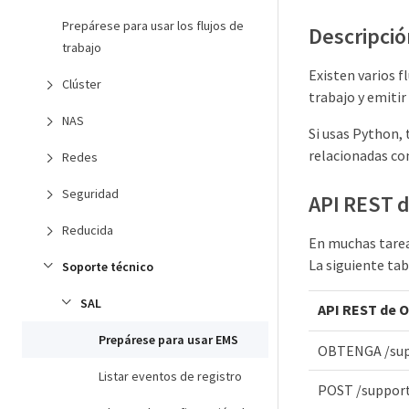
Prepárese para usar los flujos de
Descripció
trabajo
Existen varios f
Clúster
trabajo y emitir
NAS
Si usas Python, 
relacionadas co
Redes
Seguridad
API REST d
Reducida
En muchas tarea
La siguiente tab
Soporte técnico
SAL
API REST de 
Prepárese para usar EMS
OBTENGA /su
Listar eventos de registro
POST /suppor