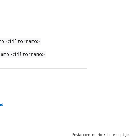
me <filtername>
name <filtername>
ad"
Enviar comentarios sobre esta página