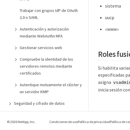
sistema
Trabajar con grupos IdP de OAuth
uucp
2.0 o SAML
«www»
Autenticación y autorización
mediante WebAuthn MFA
Gestionar servicios web
Roles fus
Compruebe la identidad de los
servidores remotos mediante
Si habilita vari
certificados
especificadas par
asigna
vsadmi
Autentique mutuamente el clúster y
inicia sesión co
un servidor KMIP
Seguridad y cifrado de datos
Protección de datos y recuperación
ante desastres
© 2026 NetApp, Inc.
Condiciones de uso
Política de privacidad
Política de co