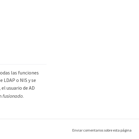
todas las funciones
de LDAP o NIS y se
 el usuario de AD
on
fusionado
.
Enviar comentarios sobre esta página