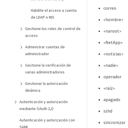
correo
Habilite el acceso a cuenta
de LDAP o NIS
«hombre»
Gestione los roles de control de
«naroot»
acceso
«NetApp»
Administrar cuentas de
«noticias»
administrador
«nadie»
Gestione la verificación de
varias administradores
operador
Gestionar la autorización
«raíz»
dinámica
apagado
Autenticación y autorización
mediante OAuth 2,0
sshd
Autenticación y autorización con
sincronizar
SAML