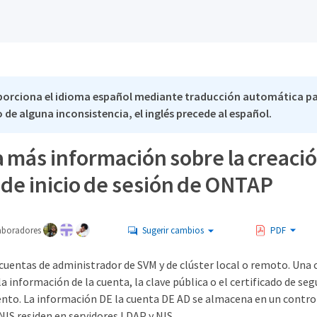
porciona el idioma español mediante traducción automática p
 de alguna inconsistencia, el inglés precede al español.
 más información sobre la creaci
 de inicio de sesión de ONTAP
aboradores
Sugerir cambios
PDF
cuentas de administrador de SVM y de clúster local o remoto. Una 
 la información de la cuenta, la clave pública o el certificado de se
to. La información DE la cuenta DE AD se almacena en un control
IS residen en servidores LDAP y NIS.