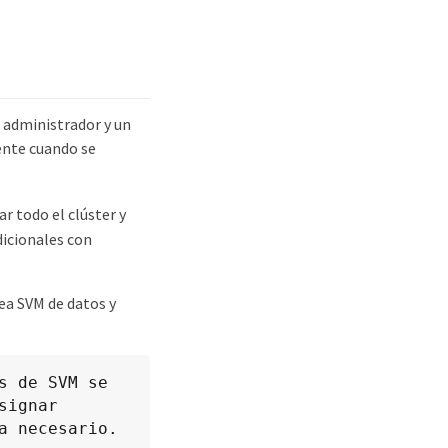
e administrador y un
nte cuando se
r todo el clúster y
dicionales con
ea SVM de datos y
 de SVM se 
ignar 
a necesario.