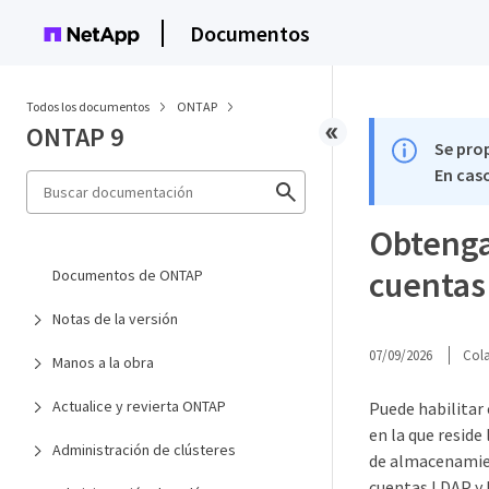
Documentos
Todos los documentos
ONTAP
ONTAP 9
Se pro
En caso
Obtenga
cuentas
Documentos de ONTAP
Notas de la versión
07/09/2026
Col
Manos a la obra
Actualice y revierta ONTAP
Puede habilitar 
en la que reside
Administración de clústeres
de almacenamien
cuentas LDAP y N