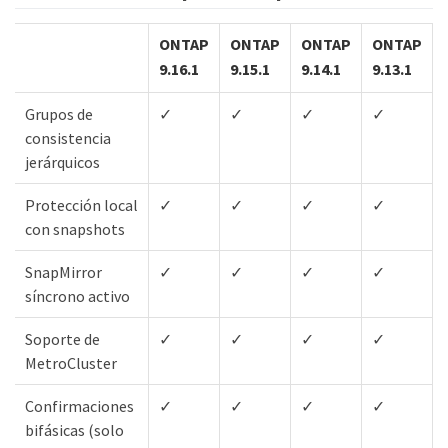
ONTAP
ONTAP
ONTAP
ONTAP
9.16.1
9.15.1
9.14.1
9.13.1
Grupos de
✓
✓
✓
✓
consistencia
jerárquicos
Protección local
✓
✓
✓
✓
con snapshots
SnapMirror
✓
✓
✓
✓
síncrono activo
Soporte de
✓
✓
✓
✓
MetroCluster
Confirmaciones
✓
✓
✓
✓
bifásicas (solo