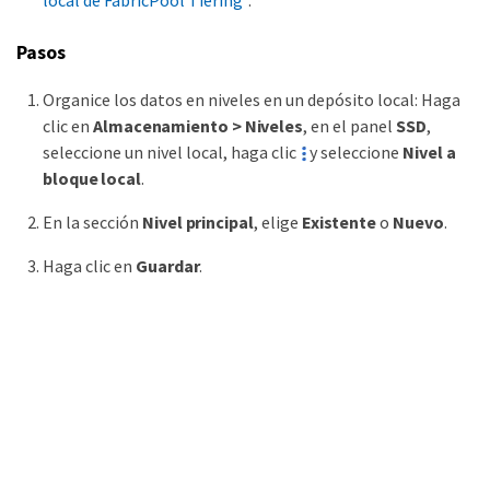
local de FabricPool Tiering"
.
Pasos
Organice los datos en niveles en un depósito local: Haga
clic en
Almacenamiento > Niveles
, en el panel
SSD
,
seleccione un nivel local, haga clic
y seleccione
Nivel a
bloque local
.
En la sección
Nivel principal
, elige
Existente
o
Nuevo
.
Haga clic en
Guardar
.