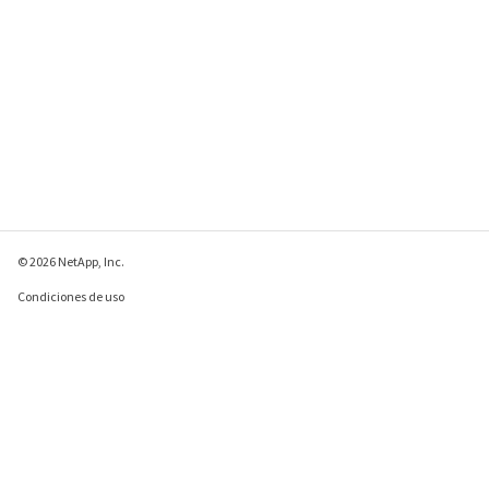
© 2026 NetApp, Inc.
Condiciones de uso
Política de privacidad
Política de cookies
Configuración de
cookies
Enviar comentarios sobre esta página