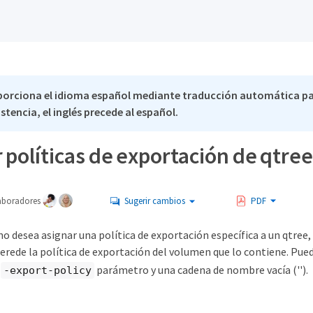
porciona el idioma español mediante traducción automática pa
stencia, el inglés precede al español.
r políticas de exportación de qtr
aboradores
Sugerir cambios
PDF
 no desea asignar una política de exportación específica a un qtree
herede la política de exportación del volumen que lo contiene. Pu
l
parámetro y una cadena de nombre vacía ('').
-export-policy