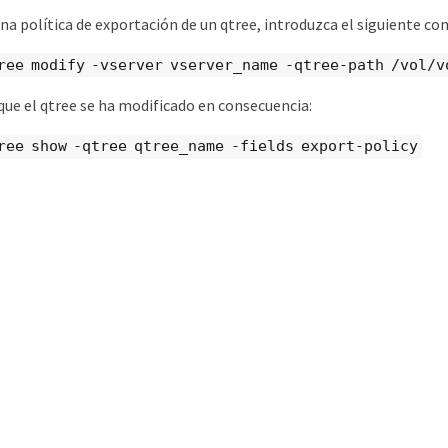
una política de exportación de un qtree, introduzca el siguiente c
ree modify -vserver vserver_name -qtree-path /vol/v
e el qtree se ha modificado en consecuencia:
ree show -qtree qtree_name -fields export-policy