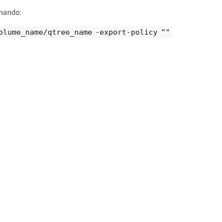
omando:
olume_name/qtree_name -export-policy ""