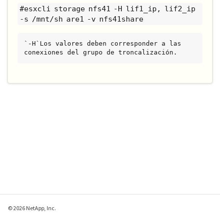
#esxcli storage nfs41 -H lif1_ip, lif2_ip
-s /mnt/sh are1 -v nfs41share
`-H`Los valores deben corresponder a las 
conexiones del grupo de troncalización.
© 2026 NetApp, Inc.