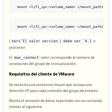
mount <lif1_ip>:<volume_name> </mount_path1> -o
mount <lif2_ip>:<volume_name> </mount_path2> -o
(
o
vers`El valor version ) debe ser `4.1
posterior.
El
valor corresponde al número de
max_connect
conexiones del grupo de troncalización.
Requisitos del cliente de VMware
Se necesita una sentencia mount que incluya una
dirección IP para cada conexión del grupo de enlaces.
Monte el almacén de datos exportado con un comando
similar al siguiente: