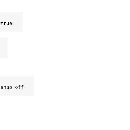
 true
osnap off