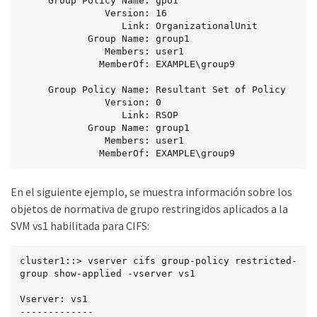
     Group Policy Name: gpo1

               Version: 16

                  Link: OrganizationalUnit

            Group Name: group1

               Members: user1

              MemberOf: EXAMPLE\group9

     Group Policy Name: Resultant Set of Policy

               Version: 0

                  Link: RSOP

            Group Name: group1

               Members: user1

              MemberOf: EXAMPLE\group9
En el siguiente ejemplo, se muestra información sobre los
objetos de normativa de grupo restringidos aplicados a la
SVM vs1 habilitada para CIFS:
cluster1::> vserver cifs group-policy restricted-
group show-applied -vserver vs1

Vserver: vs1

-------------
