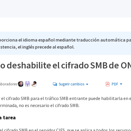
porciona el idioma español mediante traducción automática pa
stencia, el inglés precede al español.
 o deshabilite el cifrado SMB de O
aboradores
Sugerir cambios
PDF
r el cifrado SMB para el tráfico SMB entrante puede habilitarla en e
minada, no es necesario el cifrado SMB.
a tarea
el cifrado SMB en el servidor CIFS, que se aplica a todos los recurso