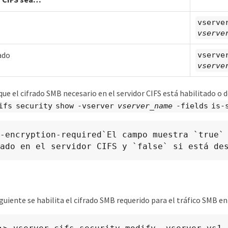
vserve
vserve
ado
vserve
vserve
e el cifrado SMB necesario en el servidor CIFS está habilitado o 
ifs security show -vserver
vserver_name
-fields is-
-encryption-required`El campo muestra `true` 
ado en el servidor CIFS y `false` si está de
guiente se habilita el cifrado SMB requerido para el tráfico SMB en