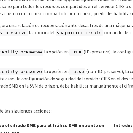
sario para todos los recursos compartidos en el servidor CIFS o si 
acuerdo con recurso compartido por recurso, puede deshabilitar el
gura una relación de recuperación ante desastres de una máquina v
la opción del
comando determ
y-preserve
snapmirror create
la opción en
(ID-preserve), la configu
dentity-preserve
true
la opción en
(non-ID-preserve), la c
dentity-preserve
false
ste caso, la configuración de seguridad del servidor CIFS en el dest
frado SMB en la SVM de origen, debe habilitar manualmente el cifra
de las siguientes acciones:
ue el cifrado SMB para el tráfico SMB entrante en
Introdu
r CIFS sea…​