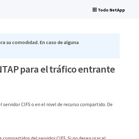
Todo NetApp
ra su comodidad. En caso de alguna
NTAP para el tráfico entrante
l servidor CIFS o en el nivel de recurso compartido. De
s compartidos del servidor CIFS. Si no desea usar el