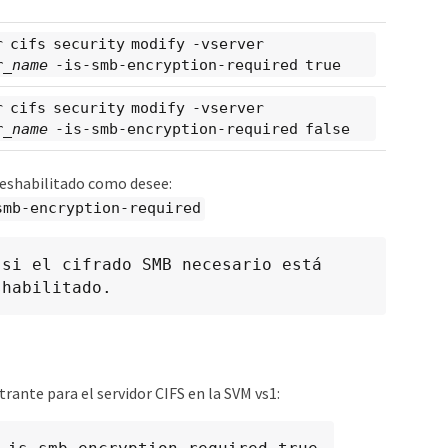
r cifs security modify -vserver
r_name
-is-smb-encryption-required true
r cifs security modify -vserver
r_name
-is-smb-encryption-required false
deshabilitado como desee:
smb-encryption-required
si el cifrado SMB necesario está 
shabilitado.
trante para el servidor CIFS en la SVM vs1: