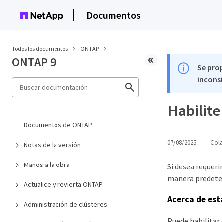
Documentos
Todos los documentos
ONTAP
ONTAP 9
Se pro
inconsi
Habilite
Documentos de ONTAP
07/08/2025
Col
Notas de la versión
Manos a la obra
Si desea requeri
manera predeter
Actualice y revierta ONTAP
Acerca de est
Administración de clústeres
Puede habilitar 