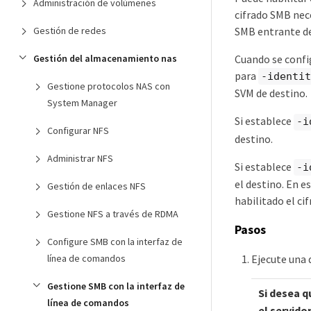
Administración de volúmenes
cifrado SMB nece
SMB entrante de 
Gestión de redes
Cuando se confi
Gestión del almacenamiento nas
para
-identit
Gestione protocolos NAS con
SVM de destino.
System Manager
Si establece
-i
Configurar NFS
destino.
Administrar NFS
Si establece
-i
el destino. En e
Gestión de enlaces NFS
habilitado el ci
Gestione NFS a través de RDMA
Pasos
Configure SMB con la interfaz de
línea de comandos
Ejecute una 
Gestione SMB con la interfaz de
Si desea q
línea de comandos
el servido