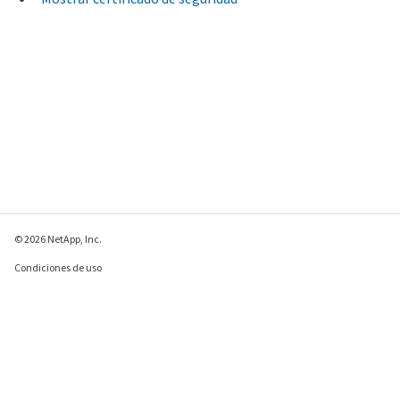
© 2026 NetApp, Inc.
Condiciones de uso
Política de privacidad
Política de cookies
Configuración de
cookies