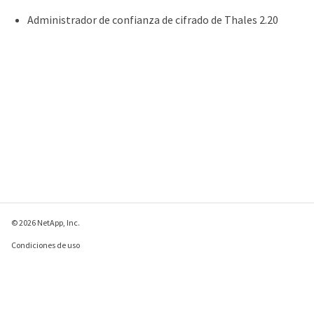
Administrador de confianza de cifrado de Thales 2.20
© 2026 NetApp, Inc.
Condiciones de uso
Política de privacidad
Política de cookies
Configuración de