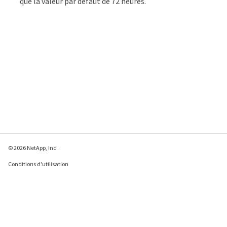
que la valeur par défaut de 72 heures.
© 2026 NetApp, Inc.
Conditions d'utilisation
Déclaration de
confidentialité
Déclaration sur les
cookies