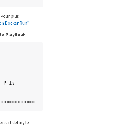
 Pour plus
n Docker Run"
.
ble-PlayBook
:
TP is 
*************
n est défini, le