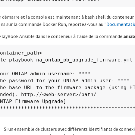
 démarre et la console est maintenant à bash shell du conteneur.
ons sur la commande Docker Run, reportez-vous au
"Documentatio
PlayBook Ansible dans le conteneur à l'aide de la commande
ansi
ontainer_path>

le-playbook na_ontap_pb_upgrade_firmware.yml

our ONTAP admin username: ****

he password for your ONTAP admin user: ****

he base URL to the firmware package (using HT
nded): http://<web-server>/path/

NTAP Firmware Upgrade] 
********************************************
Si un ensemble de clusters avec différents identifiants de connexio