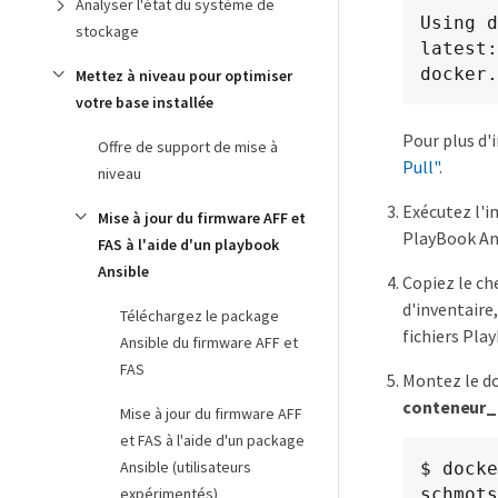
Analyser l'état du système de
Using d
stockage
latest:
docker.
Mettez à niveau pour optimiser
votre base installée
Pour plus d'
Offre de support de mise à
Pull"
.
niveau
Exécutez l'i
Mise à jour du firmware AFF et
PlayBook An
FAS à l'aide d'un playbook
Ansible
Copiez le ch
d'inventaire
Téléchargez le package
fichiers Pla
Ansible du firmware AFF et
FAS
Montez le do
conteneur_
Mise à jour du firmware AFF
et FAS à l'aide d'un package
Ansible (utilisateurs
$ docke
schmots
expérimentés)