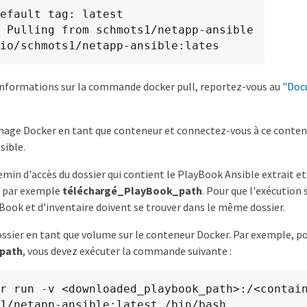
efault tag: latest

 Pulling from schmots1/netapp-ansible

io/schmots1/netapp-ansible:lates
informations sur la commande docker pull, reportez-vous au
"Doc
mage Docker en tant que conteneur et connectez-vous à ce conten
sible.
emin d'accès du dossier qui contient le PlayBook Ansible extrait et 
, par exemple
téléchargé_PlayBook_path
. Pour que l'exécution s
yBook et d'inventaire doivent se trouver dans le même dossier.
ssier en tant que volume sur le conteneur Docker. Par exemple, p
path
, vous devez exécuter la commande suivante :
r run -v <downloaded_playbook_path>:/<contain
1/netapp-ansible:latest /bin/bash