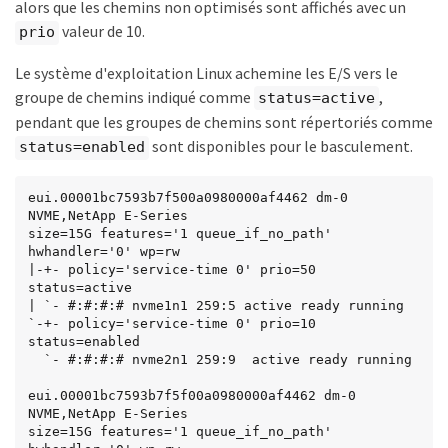
alors que les chemins non optimisés sont affichés avec un
valeur de 10.
prio
Le système d'exploitation Linux achemine les E/S vers le
groupe de chemins indiqué comme
,
status=active
pendant que les groupes de chemins sont répertoriés comme
sont disponibles pour le basculement.
status=enabled
eui.00001bc7593b7f500a0980000af4462 dm-0 
NVME,NetApp E-Series

size=15G features='1 queue_if_no_path' 
hwhandler='0' wp=rw

|-+- policy='service-time 0' prio=50 
status=active

| `- #:#:#:# nvme1n1 259:5 active ready running

`-+- policy='service-time 0' prio=10 
status=enabled

  `- #:#:#:# nvme2n1 259:9  active ready running

eui.00001bc7593b7f5f00a0980000af4462 dm-0 
NVME,NetApp E-Series

size=15G features='1 queue_if_no_path' 