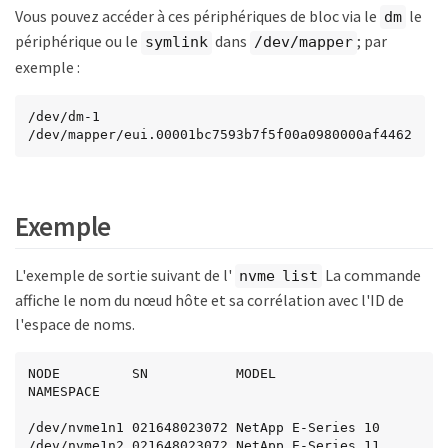
Vous pouvez accéder à ces périphériques de bloc via le
le
dm
périphérique ou le
dans
; par
symlink
/dev/mapper
exemple :
/dev/dm-1

/dev/mapper/eui.00001bc7593b7f5f00a0980000af4462
Exemple
L'exemple de sortie suivant de l'
La commande
nvme list
affiche le nom du nœud hôte et sa corrélation avec l'ID de
l'espace de noms.
NODE         SN           MODEL           
NAMESPACE

/dev/nvme1n1 021648023072 NetApp E-Series 10

/dev/nvme1n2 021648023072 NetApp E-Series 11
