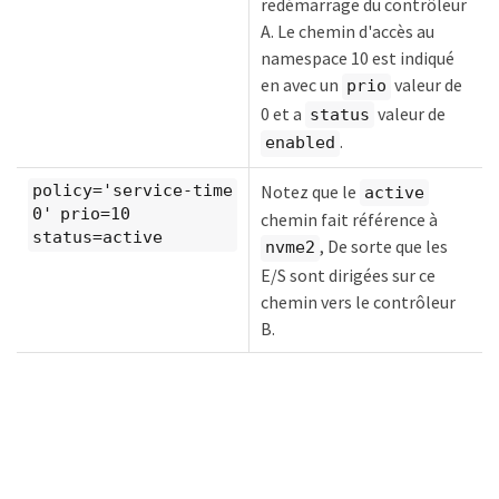
redémarrage du contrôleur
A. Le chemin d'accès au
namespace 10 est indiqué
en avec un
valeur de
prio
0 et a
valeur de
status
.
enabled
Notez que le
policy='service-time
active
0' prio=10
chemin fait référence à
status=active
, De sorte que les
nvme2
E/S sont dirigées sur ce
chemin vers le contrôleur
B.