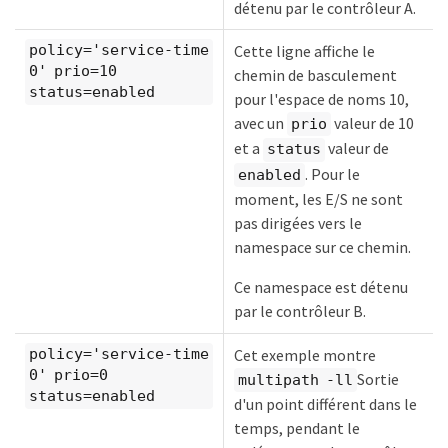
détenu par le contrôleur A.
Cette ligne affiche le
policy='service-time
0' prio=10
chemin de basculement
status=enabled
pour l'espace de noms 10,
avec un
valeur de 10
prio
et a
valeur de
status
. Pour le
enabled
moment, les E/S ne sont
pas dirigées vers le
namespace sur ce chemin.
Ce namespace est détenu
par le contrôleur B.
Cet exemple montre
policy='service-time
0' prio=0
Sortie
multipath -ll
status=enabled
d'un point différent dans le
temps, pendant le