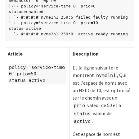
hwhandler='0' wp=rw

|-+- policy='service-time 0' prio=0 
status=enabled

| `- #:#:#:# nvme1n1 259:5 failed faulty running

`-+- policy='service-time 0' prio=10 
status=active

  `- #:#:#:# nvme2n1 259:9  active ready running
Article
Description
Et la ligne suivante le
policy='service-time
0' prio=50
montrent
, Qui
nvme1n1
status=active
est l'espace de noms avec
un NSID de 10, est optimisé
sur le chemin avec un
valeur de 50 et a
prio
valeur de
status
.
active
Cet espace de nom est