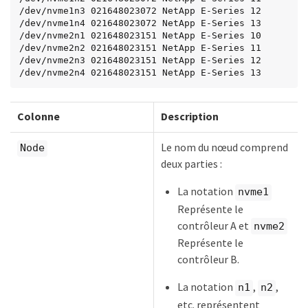
/dev/nvme1n3 021648023072 NetApp E-Series 12

/dev/nvme1n4 021648023072 NetApp E-Series 13

/dev/nvme2n1 021648023151 NetApp E-Series 10

/dev/nvme2n2 021648023151 NetApp E-Series 11

/dev/nvme2n3 021648023151 NetApp E-Series 12

/dev/nvme2n4 021648023151 NetApp E-Series 13
Colonne
Description
Le nom du nœud comprend
Node
deux parties :
La notation
nvme1
Représente le
contrôleur A et
nvme2
Représente le
contrôleur B.
La notation
,
,
n1
n2
etc. représentent