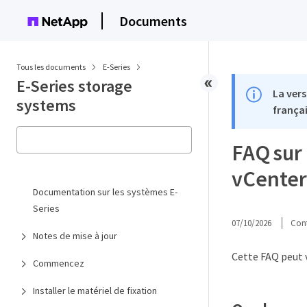
Documents
Tous les documents
E-Series
E-Series storage
La vers
systems
françai
FAQ sur 
vCenter
Documentation sur les systèmes E-
Series
07/10/2026
Cont
Notes de mise à jour
Cette FAQ peut v
Commencez
Installer le matériel de fixation