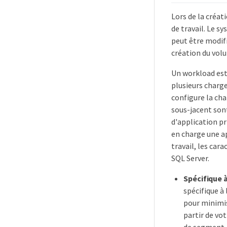
Lors de la créat
de travail. Le s
peut être modif
création du vol
Un workload est
plusieurs charge
configure la cha
sous-jacent sont
d'application pr
en charge une ap
travail, les car
SQL Server.
Spécifique à
spécifique à
pour minimise
partir de vo
de segment, 