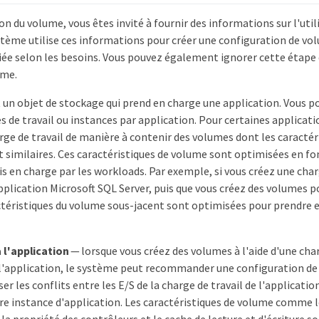
ion du volume, vous êtes invité à fournir des informations sur l'uti
ystème utilise ces informations pour créer une configuration de vo
iée selon les besoins. Vous pouvez également ignorer cette étape 
ume.
 un objet de stockage qui prend en charge une application. Vous po
s de travail ou instances par application. Pour certaines applicat
rge de travail de manière à contenir des volumes dont les caracté
 similaires. Ces caractéristiques de volume sont optimisées en fo
is en charge par les workloads. Par exemple, si vous créez une cha
plication Microsoft SQL Server, puis que vous créez des volumes p
actéristiques du volume sous-jacent sont optimisées pour prendre 
 l'application
— lorsque vous créez des volumes à l'aide d'une char
 l'application, le système peut recommander une configuration d
r les conflits entre les E/S de la charge de travail de l'application
tre instance d'application. Les caractéristiques de volume comme le 
la propriété des contrôleurs et le cache de lecture et d'écriture