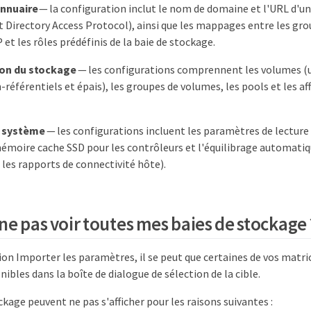
annuaire
— la configuration inclut le nom de domaine et l'URL d'u
 Directory Access Protocol), ainsi que les mappages entre les grou
et les rôles prédéfinis de la baie de stockage.
ion du stockage
— les configurations comprennent les volumes (
référentiels et épais), les groupes de volumes, les pools et les af
 système
— les configurations incluent les paramètres de lecture
émoire cache SSD pour les contrôleurs et l'équilibrage automatiq
s les rapports de connectivité hôte).
ne pas voir toutes mes baies de stockage 
ion Importer les paramètres, il se peut que certaines de vos matr
nibles dans la boîte de dialogue de sélection de la cible.
ckage peuvent ne pas s'afficher pour les raisons suivantes :