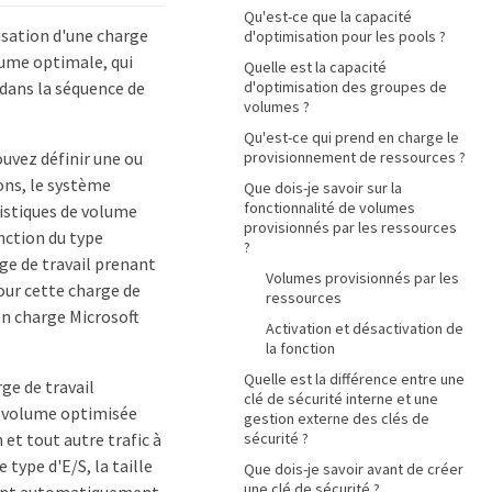
Qu'est-ce que la capacité
lisation d'une charge
d'optimisation pour les pools ?
lume optimale, qui
Quelle est la capacité
dans la séquence de
d'optimisation des groupes de
volumes ?
Qu'est-ce qui prend en charge le
uvez définir une ou
provisionnement de ressources ?
ions, le système
Que dois-je savoir sur la
fonctionnalité de volumes
ristiques de volume
provisionnés par les ressources
nction du type
?
rge de travail prenant
Volumes provisionnés par les
our cette charge de
ressources
en charge Microsoft
Activation et désactivation de
la fonction
Quelle est la différence entre une
ge de travail
clé de sécurité interne et une
e volume optimisée
gestion externe des clés de
 et tout autre trafic à
sécurité ?
type d'E/S, la taille
Que dois-je savoir avant de créer
une clé de sécurité ?
 sont automatiquement