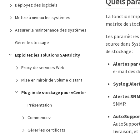
Quels par
Déployez des logiciels
La fonction Imp
Mettre à niveau les systèmes
matrice de stoc
Assurer la maintenance des systèmes
Les paramètres 
Gérer le stockage
source dans Sys
de stockage :
Exploitez les solutions SANtricity
Alertes par 
Proxy de services Web
e-mail des de
Mise en miroir de volume distant
Syslog Aler
Plug-in de stockage pour vCenter
Alertes SN
SNMP.
Présentation
AutoSuppor
Commencez
AutoSupport
Gérer les certificats
livraison, et