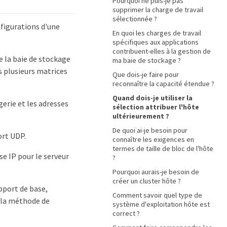
Pourquoi ne puis-je pas
supprimer la charge de travail
sélectionnée ?
nfigurations d'une
En quoi les charges de travail
spécifiques aux applications
contribuent-elles à la gestion de
 la baie de stockage
ma baie de stockage ?
 plusieurs matrices
Que dois-je faire pour
reconnaître la capacité étendue ?
Quand dois-je utiliser la
erie et les adresses
sélection attribuer l'hôte
ultérieurement ?
De quoi ai-je besoin pour
ort UDP.
connaître les exigences en
termes de taille de bloc de l'hôte
 IP pour le serveur
?
Pourquoi aurais-je besoin de
créer un cluster hôte ?
pport de base,
Comment savoir quel type de
 la méthode de
système d'exploitation hôte est
correct ?