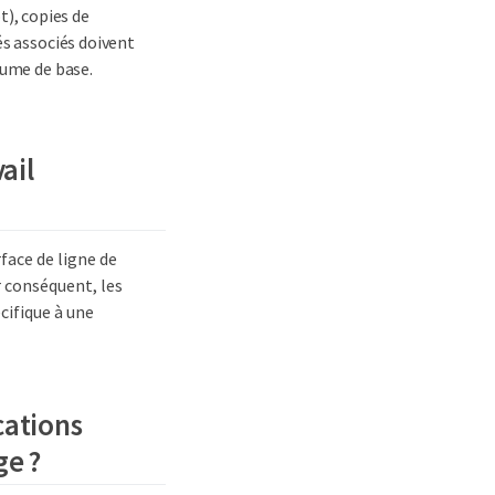
), copies de
és associés doivent
lume de base.
ail
face de ligne de
 conséquent, les
cifique à une
cations
ge ?