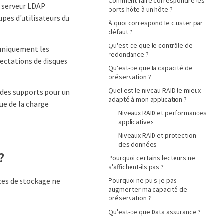
Comment faire correspondre les
n serveur LDAP
ports hôte à un hôte ?
pes d'utilisateurs du
À quoi correspond le cluster par
défaut ?
Qu'est-ce que le contrôle de
uniquement les
redondance ?
fectations de disques
Qu'est-ce que la capacité de
préservation ?
Quel est le niveau RAID le mieux
 des supports pour un
adapté à mon application ?
ue de la charge
Niveaux RAID et performances
applicatives
Niveaux RAID et protection
des données
?
Pourquoi certains lecteurs ne
s'affichent-ils pas ?
ices de stockage ne
Pourquoi ne puis-je pas
augmenter ma capacité de
préservation ?
Qu'est-ce que Data assurance ?