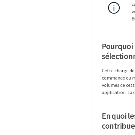
c
v
ê
Pourquoi n
sélection
Cette charge de 
commande ou mig
volumes de cette
application. La 
En quoi le
contribuen