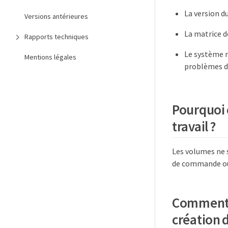
La version du
Versions antérieures
La matrice d
Rapports techniques
Le système n
Mentions légales
problèmes de
Pourquoi 
travail ?
Les volumes ne s
de commande ou 
Comment l
création 