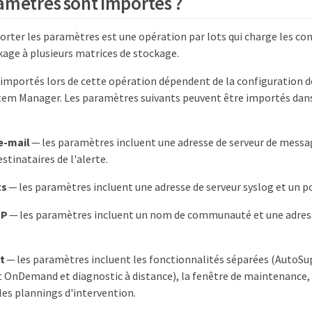
amètres sont importés ?
orter les paramètres est une opération par lots qui charge les co
kage à plusieurs matrices de stockage.
importés lors de cette opération dépendent de la configuration de
tem Manager. Les paramètres suivants peuvent être importés dans
e-mail
— les paramètres incluent une adresse de serveur de messag
stinataires de l'alerte.
ts
— les paramètres incluent une adresse de serveur syslog et un p
MP
— les paramètres incluent un nom de communauté et une adresse
t
— les paramètres incluent les fonctionnalités séparées (AutoSu
 OnDemand et diagnostic à distance), la fenêtre de maintenance,
 les plannings d'intervention.